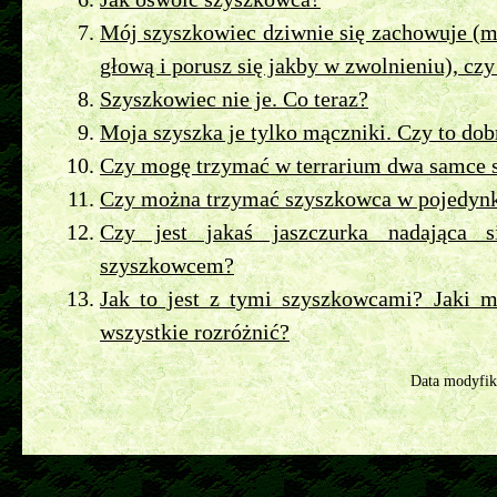
Mój szyszkowiec dziwnie się zachowuje (
głową i porusz się jakby w zwolnieniu), czy
Szyszkowiec nie je. Co teraz?
Moja szyszka je tylko mączniki. Czy to dob
Czy mogę trzymać w terrarium dwa samce
Czy można trzymać szyszkowca w pojedyn
Czy jest jakaś jaszczurka nadająca 
szyszkowcem?
Jak to jest z tymi szyszkowcami? Jaki m
wszystkie rozróżnić?
Data modyfik