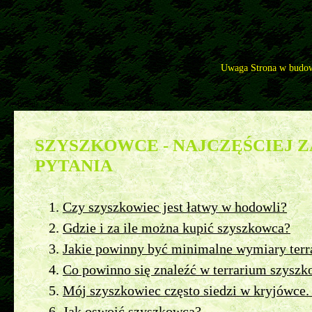
Uwaga Strona w budow
Pytania
>>
Szyszkowce - najczęściej zadawane pytania
SZYSZKOWCE - NAJCZĘŚCIEJ 
PYTANIA
Czy szyszkowiec jest łatwy w hodowli?
Gdzie i za ile można kupić szyszkowca?
Jakie powinny być minimalne wymiary ter
Co powinno się znaleźć w terrarium szysz
Mój szyszkowiec często siedzi w kryjówce.
Jak oswoić szyszkowca?