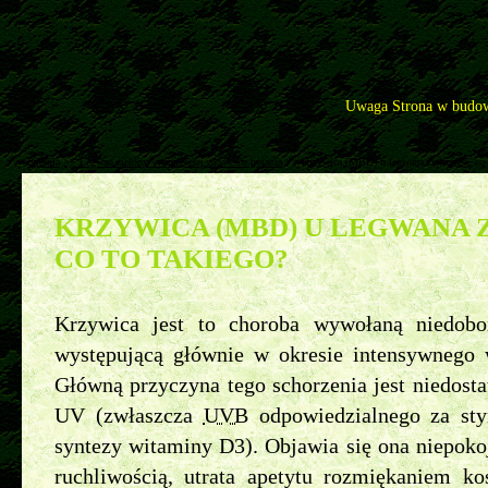
Uwaga Strona w budow
Pytania
>>
Legwan zielony - najczęściej zadawane pytania
>>
Krzywica (MBD) u legwana zielonego, co 
KRZYWICA (MBD) U LEGWANA 
CO TO TAKIEGO?
Krzywica jest to choroba wywołaną niedob
występującą głównie w okresie intensywnego 
Główną przyczyna tego schorzenia jest niedost
UV (zwłaszcza
UVB
odpowiedzialnego za sty
syntezy witaminy D3). Objawia się ona niepok
ruchliwością, utrata apetytu rozmiękaniem ko