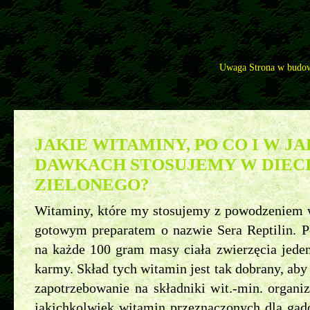
Uwaga Strona w budow
Pytania
>>
Legwan zielony - najczęściej zadawane pytania
>>
Jakie witaminy, po co i w jakich dawkach
JAKIE WITAMINY, PO CO I W J
DAWKACH STOSUJEMY W DIEC
ZIELONEGO?
Witaminy, które my stosujemy z powodzeniem w
gotowym preparatem o nazwie Sera Reptilin. P
na każde 100 gram masy ciała zwierzęcia jede
karmy. Skład tych witamin jest tak dobrany, ab
zapotrzebowanie na składniki wit.-min. organ
jakichkolwiek witamin przeznaczonych dla gad