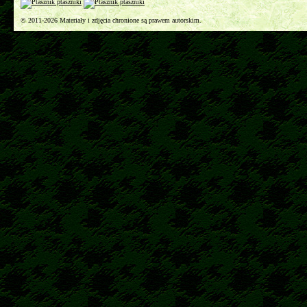
© 2011-2026 Materiały i zdjęcia chronione są prawem autorskim.