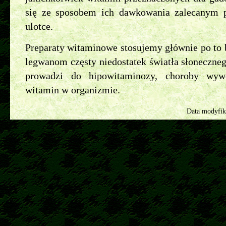
się ze sposobem ich dawkowania zalecanym 
ulotce.
Preparaty witaminowe stosujemy głównie po to
legwanom częsty niedostatek światła słoneczneg
prowadzi do hipowitaminozy, choroby wyw
witamin w organizmie.
Data modyfik