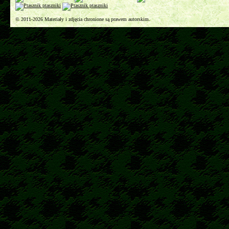
© 2011-2026 Materiały i zdjęcia chronione są prawem autorskim.