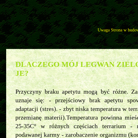
Uwaga Strona w budow
Pytania
>>
Legwan zielony - najczęściej zadawane pytania
>>
Dlaczego mój legwan zielony nic nie je?
DLACZEGO MÓJ LEGWAN ZIELO
JE?
Przyczyny braku apetytu mogą być różne. Z
uznaje się: - przejściowy brak apetytu sp
adaptacji (stres). - zbyt niska temperatura w ter
przemianę materii).Temperatura powinna mieśc
25-35C° w różnych częściach terrarium - n
podawanej karmy - zarobaczenie organizmu (kon