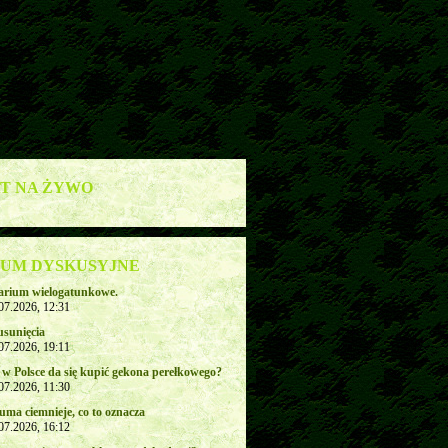
T NA ŻYWO
UM DYSKUSYJNE
rarium wielogatunkowe.
.07.2026, 12:31
usunięcia
.07.2026, 19:11
 w Polsce da się kupić gekona perełkowego?
.07.2026, 11:30
uma ciemnieje, co to oznacza
.07.2026, 16:12