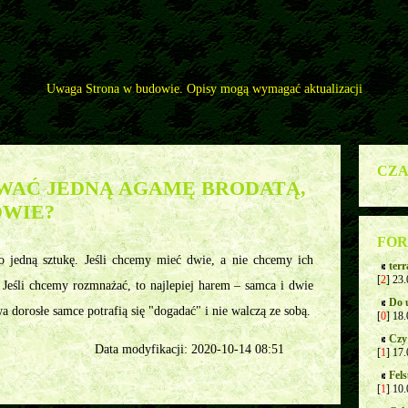
Uwaga Strona w budowie. Opisy mogą wymagać aktualizacji
>
Czy można hodować jedną agamę brodatą, czy lepiej mieć dwie?
CZA
WAĆ JEDNĄ AGAMĘ BRODATĄ,
DWIE?
FOR
 jedną sztukę. Jeśli chcemy mieć dwie, a nie chcemy ich
ter
[
2
] 23
Jeśli chcemy rozmnażać, to najlepiej harem – samca i dwie
Do 
 dorosłe samce potrafią się "dogadać" i nie walczą ze sobą.
[
0
] 18
Czy
Data modyfikacji: 2020-10-14 08:51
[
1
] 17
Fels
[
1
] 10