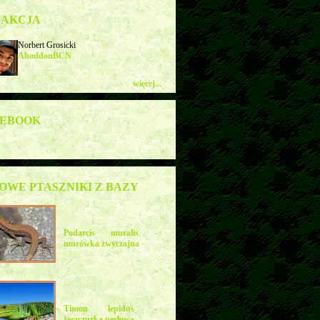
DAKCJA
Norbert Grosicki
AbaddonBCN
więcej...
CEBOOK
OWE PTASZNIKI Z BAZY
Podarcis muralis -
murówka zwyczajna
Timon lepidus -
jaszczurka perłowa