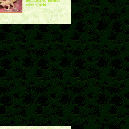
Hemidactylus turcicus -
gekon turecki