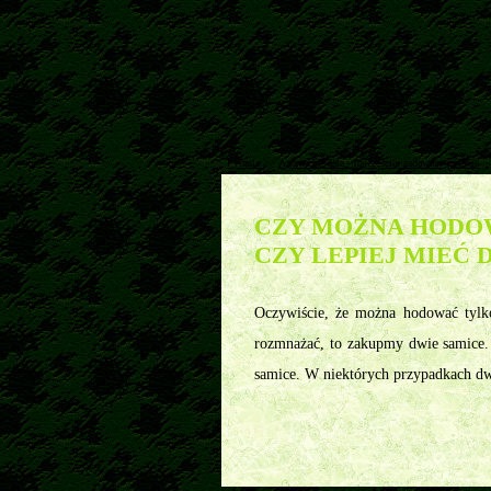
Pytania
>>
Agama brodata - najczęściej zadawane pytania
>
CZY MOŻNA HODO
CZY LEPIEJ MIEĆ 
Oczywiście, że można hodować tylko
rozmnażać, to zakupmy dwie samice. 
samice. W niektórych przypadkach dwa