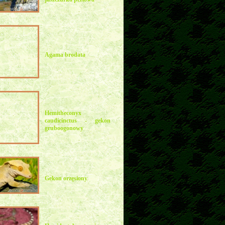
Agama brodata
Hemitheconyx
caudicinctus - gekon
gruboogonowy
Gekon orzęsiony