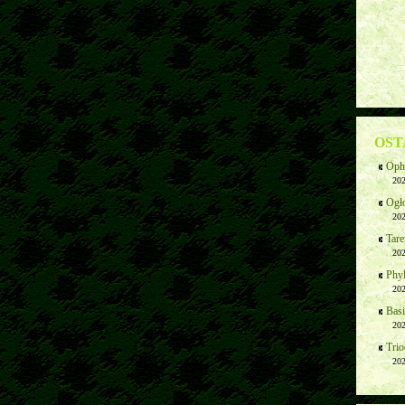
OST
Ophi
202
Ogł
202
Tare
202
Phyl
202
Basi
202
Trio
202