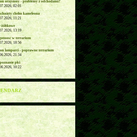
on orzęsiony - problemy z odchodami?
.07.2026, 02:01
chnięty chełm kameleona
.07.2026, 11:21
e żółtkowe
.07.2026, 13:19
gotnosc w terrarium
.07.2026, 18:56
on lamparci - poprawne terrarium
.06.2026, 21:34
poznanie płci
.06.2026, 10:22
LENDARZ