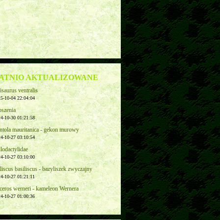
ATNIO AKTUALIZOWANE
saurus ventralis
5-10-04 22:04:04
oszenia
4-10-30 01:21:58
ntola mauritanica - gekon murowy
4-10-27 03:10:54
lodactylidae
4-10-27 03:10:00
liscus basiliscus - bazyliszek zwyczajny
4-10-27 01:21:11
ceros werneri - kameleon Wernera
4-10-27 01:00:36