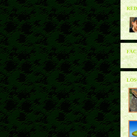
RE
FA
LOS