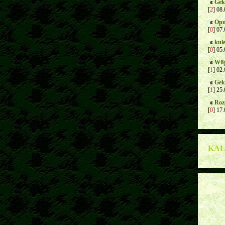
Gek
[
2
] 08
Opu
[
0
] 07
kul
[
0
] 05
Wil
[
1
] 02
Gek
[
1
] 25
Roz
[
0
] 17
KA