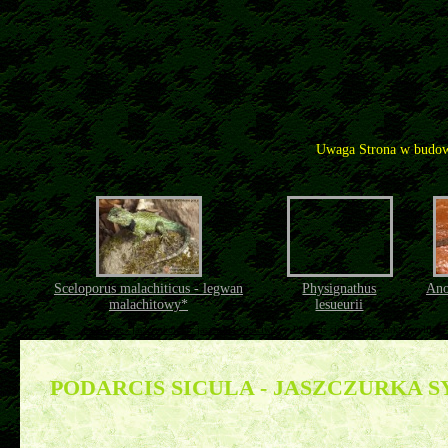
Uwaga Strona w budow
Sceloporus malachiticus - legwan
Physignathus
Anol
malachitowy*
lesueurii
Jaszczurki
>>
Lacertidae - jaszczurkowate, jaszczurki właściwe
>>
Podarcis sicula - jaszczurka sycylijska
PODARCIS SICULA - JASZCZURKA 