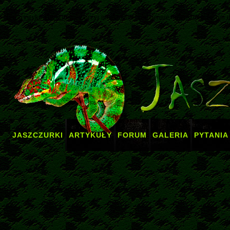
Terrarystyka Terrarium
- zajrzyj na aktualne, codziennie odwiedzane forum 
JASZCZURKI
ARTYKUŁY
FORUM
GALERIA
PYTANIA