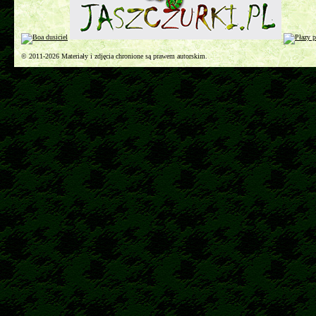
© 2011-2026 Materiały i zdjęcia chronione są prawem autorskim.