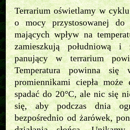
Terrarium oświetlamy w cykl
o mocy przystosowanej do w
mających wpływ na temperatur
zamieszkują południową i 
panujący w terrarium pow
Temperatura powinna się
promiennikami ciepła może
spadać do 20°C, ale nic się nie
się, aby podczas dnia ogr
bezpośrednio od żarówek, poni
działania słońca. Unikamy