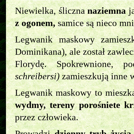
Niewielka, śliczna
naziemna
j
z ogonem,
samice są nieco mni
Legwanik maskowy zamieszku
Dominikana), ale został zawle
Florydę. Spokrewnione, p
schreibersi)
zamieszkują inne 
Legwanik maskowy to mieszkan
wydmy, tereny porośniete k
przez człowieka.
Prowadzi
dzienny tryb życia