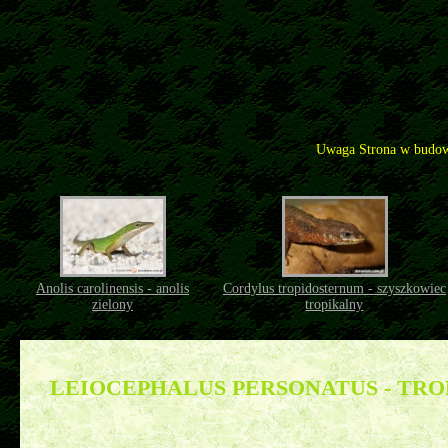
Uwaga Strona w budow
Anolis carolinensis - anolis
Cordylus tropidosternum - szyszkowiec
zielony
tropikalny
Jaszczurki
>>
Leiocephalidae
>>
Leiocephalus personatus - tropidur maskowy
LEIOCEPHALUS PERSONATUS - TR