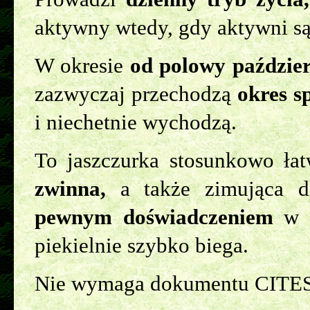
aktywny wtedy, gdy aktywni są
W okresie
od polowy paździe
zazwyczaj przechodzą
okres 
i niechetnie wychodzą.
To jaszczurka stosunkowo ła
zwinna,
a także zimująca 
pewnym doświadczeniem
w h
piekielnie szybko biega.
Nie wymaga dokumentu CITES