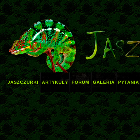
Terrarystyka Terrarium
- zajrzyj na aktualne, codziennie odwiedzane forum 
JASZCZURKI
ARTYKUŁY
FORUM
GALERIA
PYTANIA