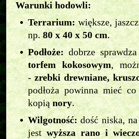
Warunki hodowli:
Terrarium:
większe, jaszc
np.
80 x 40 x 50 cm
.
Podłoże:
dobrze sprawdza
torfem kokosowym
, moż
-
zrebki drewniane, krusz
podłoża powinna mieć co
kopią
nory
.
Wilgotność:
dość niska, n
jest
wyższa rano i wiecz