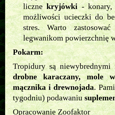
liczne
kryjówki
- konary, 
możliwości ucieczki do be
stres. Warto zastosowa
legwanikom powierzchnię w
Pokarm:
Tropidury są niewybrednymi
drobne karaczany, mole w
mącznika i drewnojada
. Pami
tygodniu) podawaniu
supleme
Opracowanie Zoofaktor