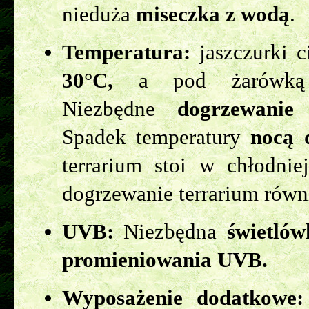
nieduża
miseczka z wodą
.
Temperatura:
jaszczurki c
30
°
C,
a pod żarówką 
Niezbędne
dogrzewanie
(
Spadek temperatury
nocą 
terrarium stoi w chłodnie
dogrzewanie terrarium równ
UVB:
Niezbędna
świetló
promieniowania UVB.
Wyposażenie dodatkowe