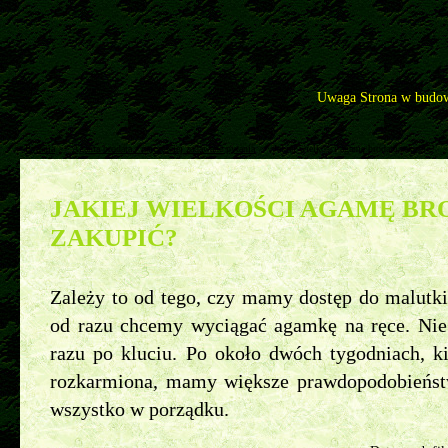
Uwaga Strona w budow
Pytania
>>
Agama brodata - najczęściej zadawane pytania
>>
Jakiej wielkości agamę brodatą zakupić?
JAKIEJ WIELKOŚCI AGAMĘ BR
ZAKUPIĆ?
Zależy to od tego, czy mamy dostęp do malutki
od razu chcemy wyciągać agamkę na ręce. Nie
razu po kluciu. Po około dwóch tygodniach, k
rozkarmiona, mamy większe prawdopodobieństw
wszystko w porządku.