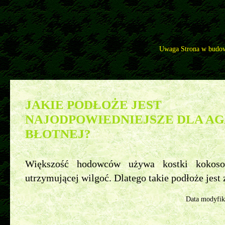
Uwaga Strona w budow
Pytania
>>
Agama błotna - najczęściej zadawane pytania
>>
Jakie podłoże jest najodpowiedniejsze dla a
JAKIE PODŁOŻE JEST
NAJODPOWIEDNIEJSZE DLA A
BŁOTNEJ?
Większość hodowców używa kostki kokoso
utrzymującej wilgoć. Dlatego takie podłoże jest 
Data modyfik