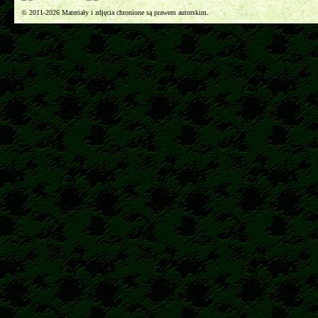
© 2011-2026 Materiały i zdjęcia chronione są prawem autorskim.