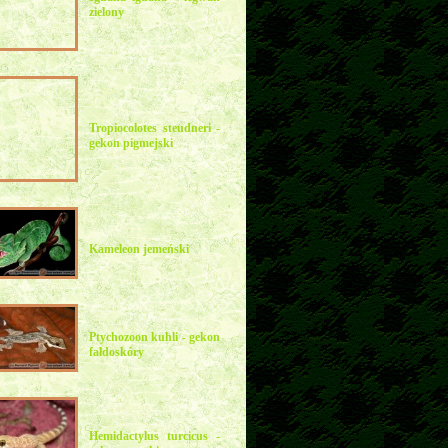
zielony
Tropiocolotes steudneri -
gekon pigmejski
Kameleon jemeński
Ptychozoon kuhli - gekon
fałdoskóry
Hemidactylus turcicus -