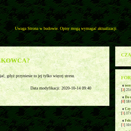
Uwaga Strona w budowie. Opisy mogą wymagać aktualizacji
Jak oswoić szyszkowca?
CZA
SZKOWCA?
ć, gdyż przyniesie to jej tylko więcej stresu.
FOR
ter
Data modyfikacji: 2020-10-14 09:40
[
3
] 23
Do 
[
0
] 18
Czy
[
1
] 17
Fels
[
1
] 10