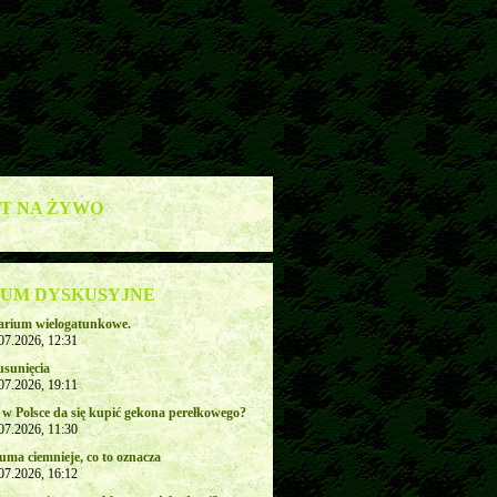
T NA ŻYWO
UM DYSKUSYJNE
rarium wielogatunkowe.
.07.2026, 12:31
usunięcia
.07.2026, 19:11
 w Polsce da się kupić gekona perełkowego?
.07.2026, 11:30
uma ciemnieje, co to oznacza
.07.2026, 16:12