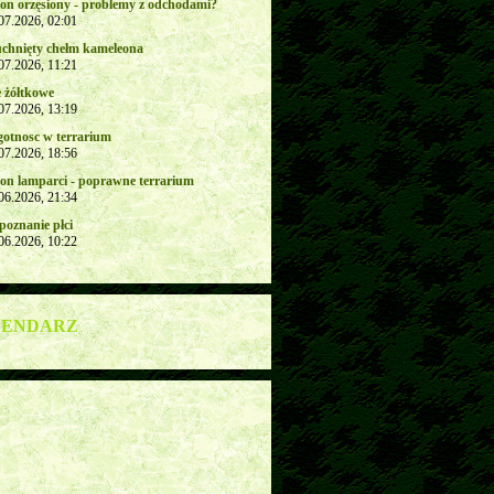
on orzęsiony - problemy z odchodami?
.07.2026, 02:01
chnięty chełm kameleona
.07.2026, 11:21
e żółtkowe
.07.2026, 13:19
gotnosc w terrarium
.07.2026, 18:56
on lamparci - poprawne terrarium
.06.2026, 21:34
poznanie płci
.06.2026, 10:22
LENDARZ