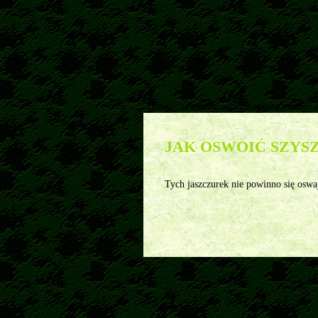
Pytania
>>
Szyszkowce - najczęściej zadawane pytania
>>
JAK OSWOIĆ SZY
Tych jaszczurek nie powinno się oswaja