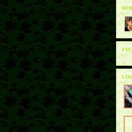
RE
FA
LOS