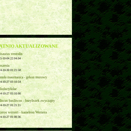
ATNIO AKTUALIZOWANE
saurus ventralis
5-10-04 22:04:04
oszenia
4-10-30 01:21:58
ntola mauritanica - gekon murowy
4-10-27 03:10:54
lodactylidae
4-10-27 03:10:00
liscus basiliscus - bazyliszek zwyczajny
4-10-27 01:21:11
ceros werneri - kameleon Wernera
4-10-27 01:00:36