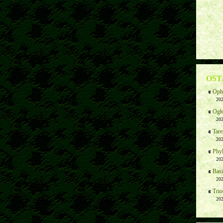
OST
Ophi
202
Ogł
202
Tare
202
Phyl
202
Basi
202
Trio
202