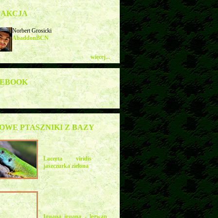
DAKCJA
Norbert Grosicki
AbaddonBCN
więcej...
CEBOOK
OWE PTASZNIKI Z BAZY
Lacerta viridis -
jaszczurka zielona
Iguana iguana - legwan