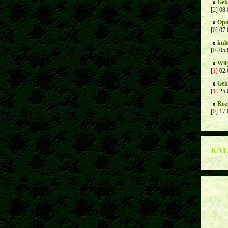
Gek
[
2
] 08
Opu
[
0
] 07
kul
[
0
] 05
Wil
[
1
] 02
Gek
[
1
] 25
Roz
[
0
] 17
KA