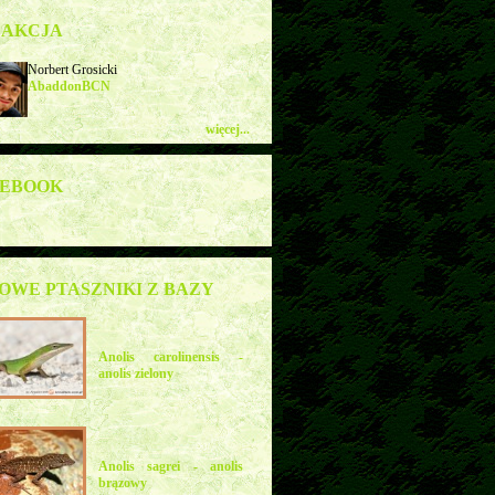
DAKCJA
Norbert Grosicki
AbaddonBCN
więcej...
CEBOOK
OWE PTASZNIKI Z BAZY
Anolis carolinensis -
anolis zielony
Anolis sagrei - anolis
brązowy