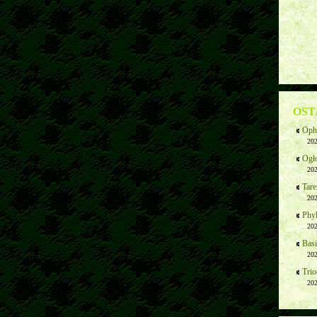
OST
Ophi
202
Ogł
202
Tare
202
Phyl
202
Basi
202
Trio
202