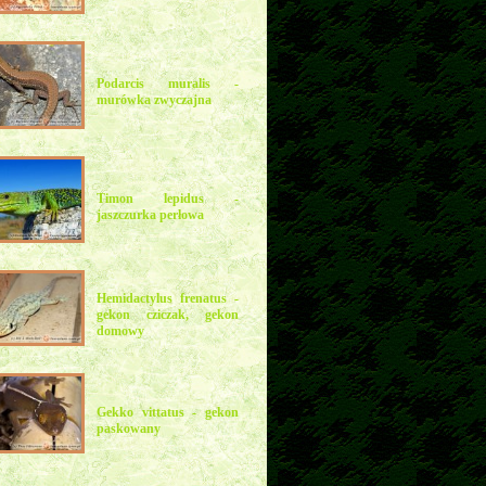
Podarcis muralis -
murówka zwyczajna
Timon lepidus -
jaszczurka perłowa
Hemidactylus frenatus -
gekon cziczak, gekon
domowy
Gekko vittatus - gekon
paskowany