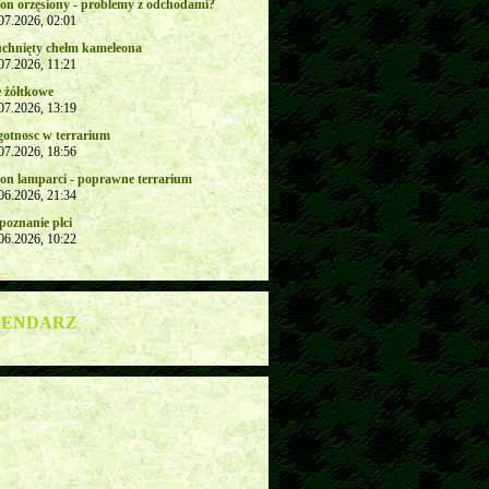
on orzęsiony - problemy z odchodami?
.07.2026, 02:01
chnięty chełm kameleona
.07.2026, 11:21
e żółtkowe
.07.2026, 13:19
gotnosc w terrarium
.07.2026, 18:56
on lamparci - poprawne terrarium
.06.2026, 21:34
poznanie płci
.06.2026, 10:22
LENDARZ