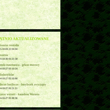
ATNIO AKTUALIZOWANE
saurus ventralis
5-10-04 22:04:04
oszenia
4-10-30 01:21:58
ntola mauritanica - gekon murowy
4-10-27 03:10:54
lodactylidae
4-10-27 03:10:00
liscus basiliscus - bazyliszek zwyczajny
4-10-27 01:21:11
ceros werneri - kameleon Wernera
4-10-27 01:00:36