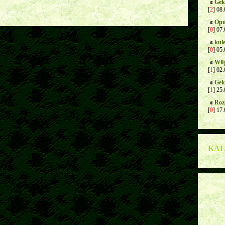
Gek
[
2
] 08
Opu
[
0
] 07
kul
[
0
] 05
Wil
[
1
] 02
Gek
[
1
] 25
Roz
[
0
] 17
KA