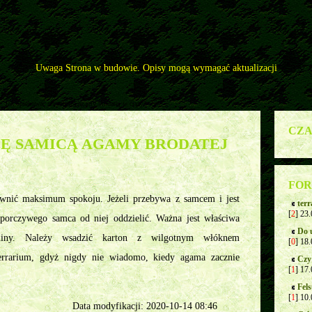
Uwaga Strona w budowie. Opisy mogą wymagać aktualizacji
>
Jak opiekować się samicą agamy brodatej w ciąży?
CZA
IĘ SAMICĄ AGAMY BRODATEJ
FOR
ewnić maksimum spokoju. Jeżeli przebywa z samcem i jest
ter
[
2
] 23
uporczywego samca od niej oddzielić. Ważna jest właściwa
Do 
iny. Należy wsadzić karton z wilgotnym włóknem
[
0
] 18
errarium, gdyż nigdy nie wiadomo, kiedy agama zacznie
Czy
[
1
] 17
Fels
[
1
] 10
Data modyfikacji: 2020-10-14 08:46