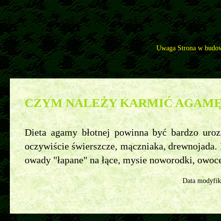
Uwaga Strona w budow
Pytania
>>
Agama błotna - najczęściej zadawane pytania
>>
Czym należy karmić agamę błotną?
CZYM NALEŻY KARMIĆ AGAMĘ
Dieta agamy błotnej powinna być bardzo uro
oczywiście świerszcze, mączniaka, drewnojada.
owady "łapane" na łące, mysie noworodki, owoc
Data modyfik