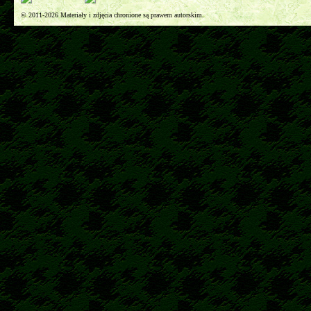
© 2011-2026 Materiały i zdjęcia chronione są prawem autorskim.