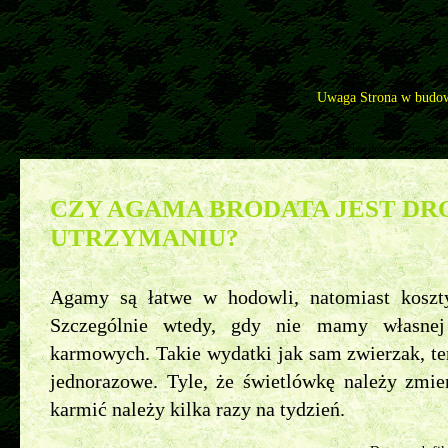
Uwaga Strona w budow
Pytania
>>
Agama brodata - najczęściej zadawane pytania
>>
Czy agama brodata jest droga w utrzymani
CZY AGAMA BRODATA JEST DR
UTRZYMANIU?
Agamy są łatwe w hodowli, natomiast koszt
Szczególnie wtedy, gdy nie mamy własnej
karmowych. Takie wydatki jak sam zwierzak, ter
jednorazowe. Tyle, że świetlówkę należy zmie
karmić należy kilka razy na tydzień.